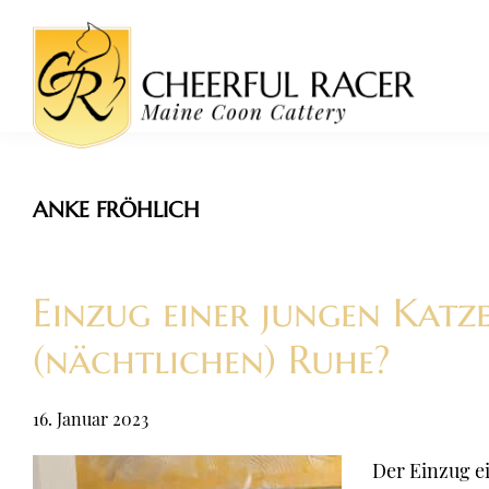
Zur
Zum
Zur
Zur
Hauptnavigation
Inhalt
Seitenspalte
Fußzeile
springen
springen
springen
springen
Cheerful
Maine
Racer
Coon
Maine
ANKE FRÖHLICH
Coon
Zucht
Cattery
/
Züchter
Einzug einer jungen Katze
Bayern
(nächtlichen) Ruhe?
16. Januar 2023
Der Einzug ei