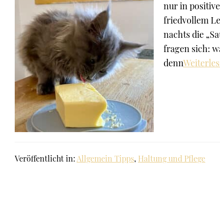
nur in positiv
friedvollem L
nachts die „Sa
fragen sich: w
denn
Weiterle
Veröffentlicht in:
Allgemein Tipps
,
Haltung und Pflege