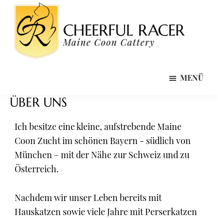
Zum
Zur
Inhalt
Fußzeile
springen
springen
Cheerful
Maine
Racer
MENÜ
Coon
Maine
Coon
Zucht
ÜBER UNS
Cattery
/
Züchter
Ich besitze eine kleine, aufstrebende Maine
Bayern
Coon Zucht im schönen Bayern - südlich von
München – mit der Nähe zur Schweiz und zu
Österreich.
Nachdem wir unser Leben bereits mit
Hauskatzen sowie viele Jahre mit Perserkatzen