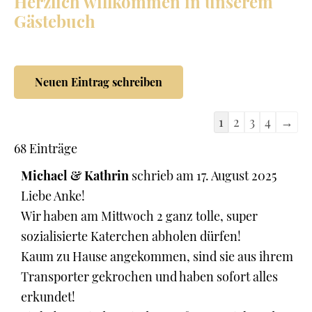
Herzlich willkommen in unserem
Gästebuch
Navigation
1
2
3
4
→
der
68 Einträge
Gästebuchliste
Michael & Kathrin
schrieb am
17. August 2025
Liebe Anke!
Wir haben am Mittwoch 2 ganz tolle, super
sozialisierte Katerchen abholen dürfen!
Kaum zu Hause angekommen, sind sie aus ihrem
Transporter gekrochen und haben sofort alles
erkundet!