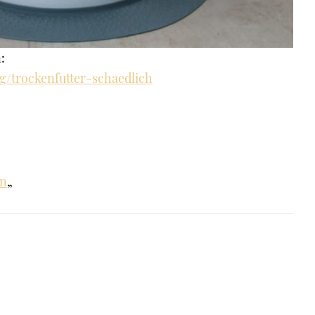
:
og/trockenfutter-schaedlich
en
„