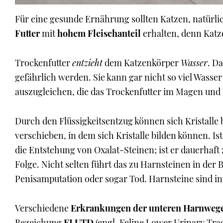
Für eine gesunde Ernährung sollten Katzen, natürl
Futter
mit
hohem Fleischanteil
erhalten, denn Katz
Trockenfutter
entzieht
dem Katzenkörper
Wasser
. D
gefährlich werden. Sie kann gar nicht so viel Wasse
auszugleichen, die das Trockenfutter im Magen und
Durch den Flüssigkeitsentzug können sich Kristalle 
verschieben, in dem sich Kristalle bilden können. Is
die Entstehung von Oxalat-Steinen; ist er dauerhaft 
Folge. Nicht selten führt das zu Harnsteinen in der
Penisamputation oder sogar Tod. Harnsteine sind in
Verschiedene
Erkrankungen der unteren Harnweg
Bezeichung
FLUTD
(engl. Feline Lower Urinary Tra