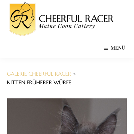
Zum
Zur
Inhalt
Fußzeile
springen
springen
Cheerful
Maine
Racer
MENÜ
Coon
Maine
Coon
Zucht
Cattery
/
GALERIE CHEERFUL RACER
»
Züchter
KITTEN FRÜHERER WÜRFE
Bayern