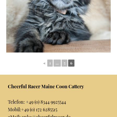
◄
1
...
5
6
Footer
Cheerful Racer Maine Coon Cattery
Telefon:
+49 (0) 8344 9925544
Mobil:
+49 (0) 172 6285515