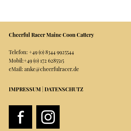
Footer
Cheerful Racer Maine Coon Cattery
Telefon:
+49 (0) 8344 9925544
Mobil:
+49 (0) 172 6285515
eMail:
anke@cheerfulracer.de
IMPRESSUM
|
DATENSCHUTZ