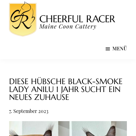
Zum
Zur
Zur
Inhalt
Seitenspalte
Fußzeile
springen
springen
springen
Cheerful
Maine
Racer
MENÜ
Coon
Maine
Coon
Zucht
Cattery
/
Züchter
DIESE HÜBSCHE BLACK-SMOKE
Bayern
LADY ANILU 1 JAHR SUCHT EIN
NEUES ZUHAUSE
7. September 2023